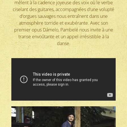
mêlent à la cadence joyeuse des voix où le verbe
ciselant des guitares, accompagnées d’une volupté
d’orgues sauvages nous entraînent dans une
atmosphère torride et exubérante. Avec son
premier opus Dámelo, Pambelé nous invite à une
transe envoûtante et un appel irrésistible à la
danse.