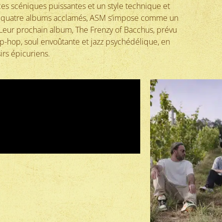
es scéniques puissantes et un style technique et
et quatre albums acclamés, ASM s’impose comme un
 Leur prochain album, The Frenzy of Bacchus, prévu
-hop, soul envoûtante et jazz psychédélique, en
rs épicuriens.